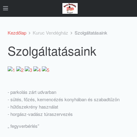
Kezdőlap
Kuruc Vendégház
Szolgáltatásaink
Szolgáltatásaink
- parkolás zárt udvarban
- sütés, főzés, kemencézés konyhában és szabadtűzön
- hűtőszekrény használat
- horgász-vadász túraszervezés
„ fegyverbérlés”